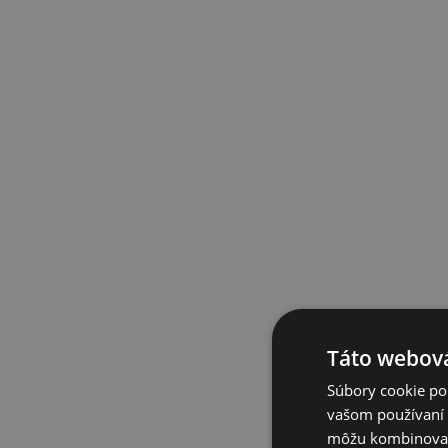
Táto webová
Súbory cookie po
vašom používaní n
môžu kombinovať s