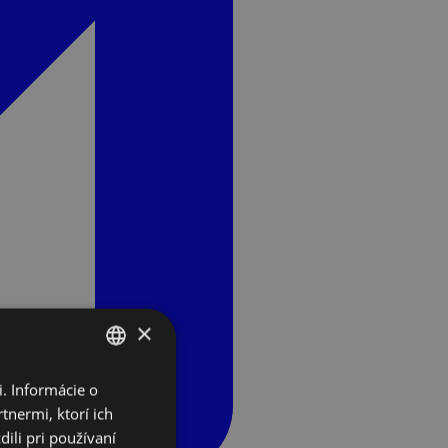
×
. Informácie o
SLOVAK
tnermi, ktorí ich
ENGLISH
ili pri používaní