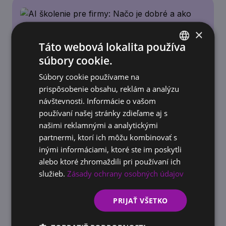
×
Táto webová lokalita používa
súbory cookie.
SLOVAK
Súbory cookie používame na
ENGLISH
prispôsobenie obsahu, reklám a analýzu
návštevnosti. Informácie o vašom
ACADEMY
používaní našej stránky zdieľame aj s
AI školenie pre firmy: Načo je dobré a ako
našimi reklamnými a analytickými
pomôže vašej firme rásť
partnermi, ktorí ich môžu kombinovať s
inými informáciami, ktoré ste im poskytli
alebo ktoré zhromaždili pri používaní ich
služieb.
Zásady ochrany osobných údajov
PRIJAŤ VŠETKO