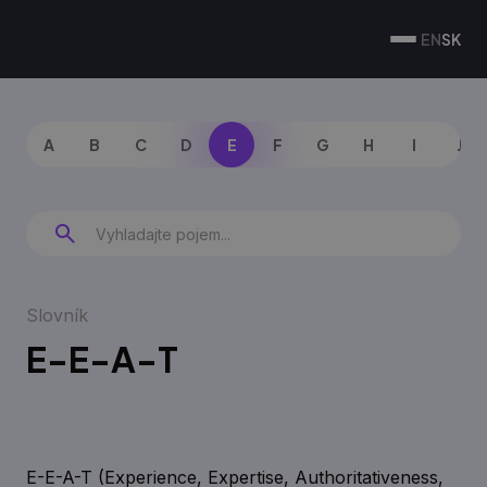
EN
SK
A
B
C
D
E
F
G
H
I
J
Slovník
E-E-A-T
E-E-A-T (Experience, Expertise, Authoritativeness,