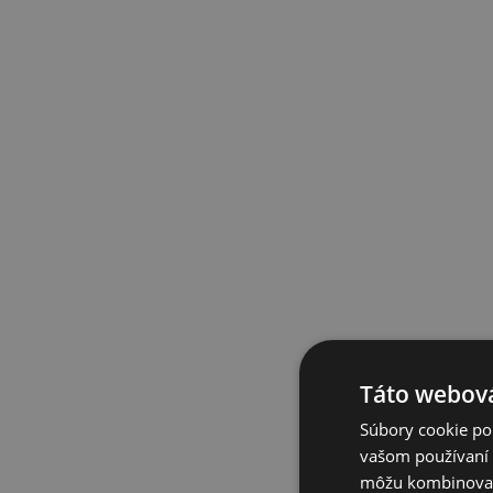
Táto webová
Súbory cookie po
vašom používaní n
môžu kombinovať s