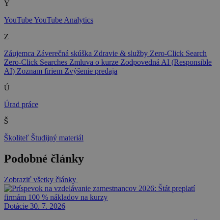
Y
YouTube
YouTube Analytics
Z
Záujemca
Záverečná skúška
Zdravie & služby
Zero-Click Search
Zero-Click Searches
Zmluva o kurze
Zodpovedná AI (Responsible
AI)
Zoznam firiem
Zvýšenie predaja
Ú
Úrad práce
Š
Školiteľ
Študijný materiál
Podobné články
Zobraziť všetky články
Dotácie
30. 7. 2026