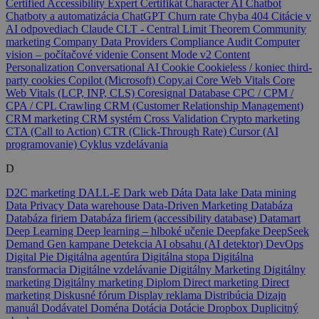
Certified Accessibility Expert
Certifikát
Character AI
Chatbot
Chatboty a automatizácia
ChatGPT
Churn rate
Chyba 404
Citácie v
AI odpovediach
Claude
CLT - Central Limit Theorem
Community
marketing
Company Data Providers
Compliance Audit
Computer
vision – počítačové videnie
Consent Mode v2
Content
Personalization
Conversational AI
Cookie
Cookieless / koniec third-
party cookies
Copilot (Microsoft)
Copy.ai
Core Web Vitals
Core
Web Vitals (LCP, INP, CLS)
Coresignal Database
CPC / CPM /
CPA / CPL
Crawling
CRM (Customer Relationship Management)
CRM marketing
CRM systém
Cross Validation
Crypto marketing
CTA (Call to Action)
CTR (Click-Through Rate)
Cursor (AI
programovanie)
Cyklus vzdelávania
D
D2C marketing
DALL-E
Dark web
Dáta
Data lake
Data mining
Data Privacy
Data warehouse
Data-Driven Marketing
Databáza
Databáza firiem
Databáza firiem (accessibility database)
Datamart
Deep Learning
Deep learning – hlboké učenie
Deepfake
DeepSeek
Demand Gen kampane
Detekcia AI obsahu (AI detektor)
DevOps
Digital Pie
Digitálna agentúra
Digitálna stopa
Digitálna
transformacia
Digitálne vzdelávanie
Digitálny Marketing
Digitálny
marketing
Digitálny marketing
Diplom
Direct marketing
Direct
marketing
Diskusné fórum
Display reklama
Distribúcia
Dizajn
manuál
Dodávatel
Doména
Dotácia
Dotácie
Dropbox
Duplicitný