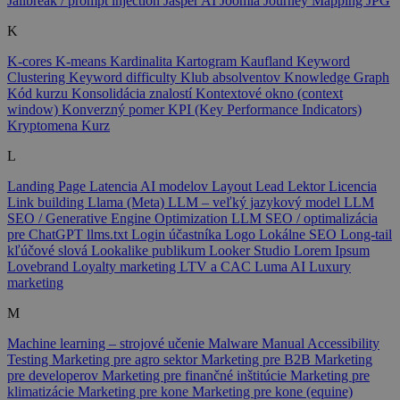
Jailbreak / prompt injection
Jasper AI
Joomla
Journey Mapping
JPG
K
K-cores
K-means
Kardinalita
Kartogram
Kaufland
Keyword
Clustering
Keyword difficulty
Klub absolventov
Knowledge Graph
Kód kurzu
Konsolidácia znalostí
Kontextové okno (context
window)
Konverzný pomer
KPI (Key Performance Indicators)
Kryptomena
Kurz
L
Landing Page
Latencia AI modelov
Layout
Lead
Lektor
Licencia
Link building
Llama (Meta)
LLM – veľký jazykový model
LLM
SEO / Generative Engine Optimization
LLM SEO / optimalizácia
pre ChatGPT
llms.txt
Login účastníka
Logo
Lokálne SEO
Long-tail
kľúčové slová
Lookalike publikum
Looker Studio
Lorem Ipsum
Lovebrand
Loyalty marketing
LTV a CAC
Luma AI
Luxury
marketing
M
Machine learning – strojové učenie
Malware
Manual Accessibility
Testing
Marketing pre agro sektor
Marketing pre B2B
Marketing
pre developerov
Marketing pre finančné inštitúcie
Marketing pre
klimatizácie
Marketing pre kone
Marketing pre kone (equine)