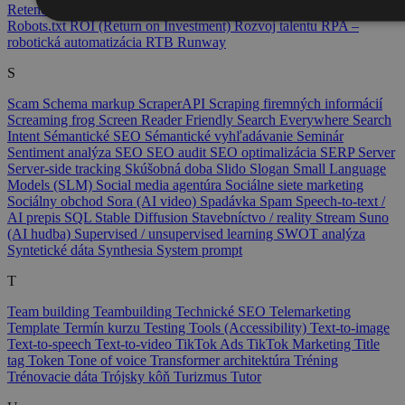
Retencia marketing
Režim inkognito
Rich snippets
ROAS
Robots.txt
ROI (Return on Investment)
Rozvoj talentu
RPA –
robotická automatizácia
RTB
Runway
S
Scam
Schema markup
ScraperAPI
Scraping firemných informácií
Screaming frog
Screen Reader Friendly
Search Everywhere
Search
Intent
Sémantické SEO
Sémantické vyhľadávanie
Seminár
Sentiment analýza
SEO
SEO audit
SEO optimalizácia
SERP
Server
Server-side tracking
Skúšobná doba
Slido
Slogan
Small Language
Models (SLM)
Social media agentúra
Sociálne siete marketing
Sociálny obchod
Sora (AI video)
Spadávka
Spam
Speech-to-text /
AI prepis
SQL
Stable Diffusion
Stavebníctvo / reality
Stream
Suno
(AI hudba)
Supervised / unsupervised learning
SWOT analýza
Syntetické dáta
Synthesia
System prompt
T
Team building
Teambuilding
Technické SEO
Telemarketing
Template
Termín kurzu
Testing Tools (Accessibility)
Text-to-image
Text-to-speech
Text-to-video
TikTok Ads
TikTok Marketing
Title
tag
Token
Tone of voice
Transformer architektúra
Tréning
Trénovacie dáta
Trójsky kôň
Turizmus
Tutor