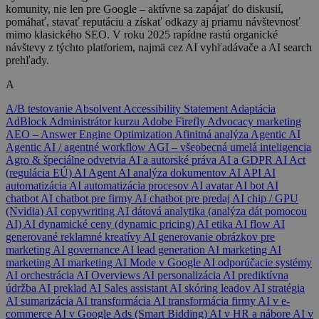
komunity, nie len pre Google – aktívne sa zapájať do diskusií,
pomáhať, stavať reputáciu a získať odkazy aj priamu návštevnosť
mimo klasického SEO. V roku 2025 rapídne rastú organické
návštevy z týchto platforiem, najmä cez AI vyhľadávače a AI search
prehľady.
A
A/B testovanie
Absolvent
Accessibility Statement
Adaptácia
AdBlock
Administrátor kurzu
Adobe Firefly
Advocacy marketing
AEO – Answer Engine Optimization
Afinitná analýza
Agentic AI
Agentic AI / agentné workflow
AGI – všeobecná umelá inteligencia
Agro & špeciálne odvetvia
AI a autorské práva
AI a GDPR
AI Act
(regulácia EÚ)
AI Agent
AI analýza dokumentov
AI API
AI
automatizácia
AI automatizácia procesov
AI avatar
AI bot
AI
chatbot
AI chatbot pre firmy
AI chatbot pre predaj
AI chip / GPU
(Nvidia)
AI copywriting
AI dátová analytika (analýza dát pomocou
AI)
AI dynamické ceny (dynamic pricing)
AI etika
AI flow
AI
generované reklamné kreatívy
AI generovanie obrázkov pre
marketing
AI governance
AI lead generation
AI marketing
AI
marketing
AI marketing
AI Mode v Google
AI odporúčacie systémy
AI orchestrácia
AI Overviews
AI personalizácia
AI prediktívna
údržba
AI preklad
AI Sales assistant
AI skóring leadov
AI stratégia
AI sumarizácia
AI transformácia
AI transformácia firmy
AI v e-
commerce
AI v Google Ads (Smart Bidding)
AI v HR a nábore
AI v