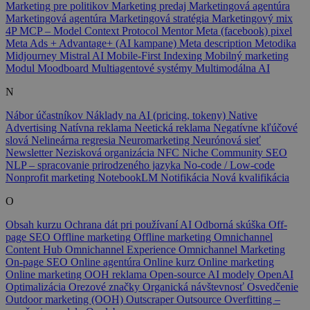
Marketing pre politikov
Marketing predaj
Marketingová agentúra
Marketingová agentúra
Marketingová stratégia
Marketingový mix
4P
MCP – Model Context Protocol
Mentor
Meta (facebook) pixel
Meta Ads + Advantage+ (AI kampane)
Meta description
Metodika
Midjourney
Mistral AI
Mobile-First Indexing
Mobilný marketing
Modul
Moodboard
Multiagentové systémy
Multimodálna AI
N
Nábor účastníkov
Náklady na AI (pricing, tokeny)
Native
Advertising
Natívna reklama
Neetická reklama
Negatívne kľúčové
slová
Nelineárna regresia
Neuromarketing
Neurónová sieť
Newsletter
Nezisková organizácia
NFC
Niche Community SEO
NLP – spracovanie prirodzeného jazyka
No-code / Low-code
Nonprofit marketing
NotebookLM
Notifikácia
Nová kvalifikácia
O
Obsah kurzu
Ochrana dát pri používaní AI
Odborná skúška
Off-
page SEO
Offline marketing
Offline marketing
Omnichannel
Content Hub
Omnichannel Experience
Omnichannel Marketing
On-page SEO
Online agentúra
Online kurz
Online marketing
Online marketing
OOH reklama
Open-source AI modely
OpenAI
Optimalizácia
Orezové značky
Organická návštevnosť
Osvedčenie
Outdoor marketing (OOH)
Outscraper
Outsource
Overfitting –