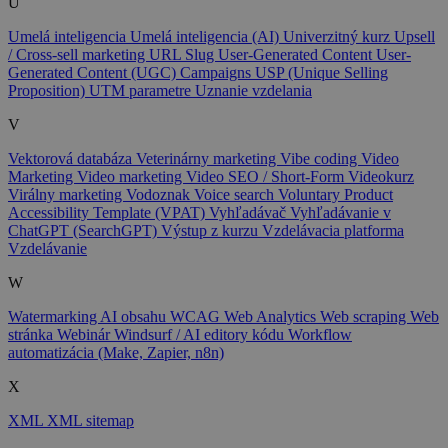
U
Umelá inteligencia
Umelá inteligencia (AI)
Univerzitný kurz
Upsell
/ Cross-sell marketing
URL Slug
User-Generated Content
User-
Generated Content (UGC) Campaigns
USP (Unique Selling
Proposition)
UTM parametre
Uznanie vzdelania
V
Vektorová databáza
Veterinárny marketing
Vibe coding
Video
Marketing
Video marketing
Video SEO / Short-Form
Videokurz
Virálny marketing
Vodoznak
Voice search
Voluntary Product
Accessibility Template (VPAT)
Vyhľadávač
Vyhľadávanie v
ChatGPT (SearchGPT)
Výstup z kurzu
Vzdelávacia platforma
Vzdelávanie
W
Watermarking AI obsahu
WCAG
Web Analytics
Web scraping
Web
stránka
Webinár
Windsurf / AI editory kódu
Workflow
automatizácia (Make, Zapier, n8n)
X
XML
XML sitemap