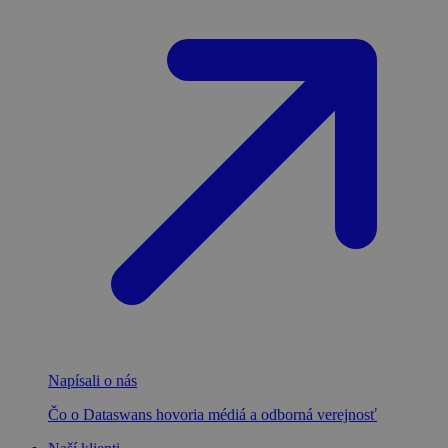
Napísali o nás
Čo o Dataswans hovoria médiá a odborná verejnosť