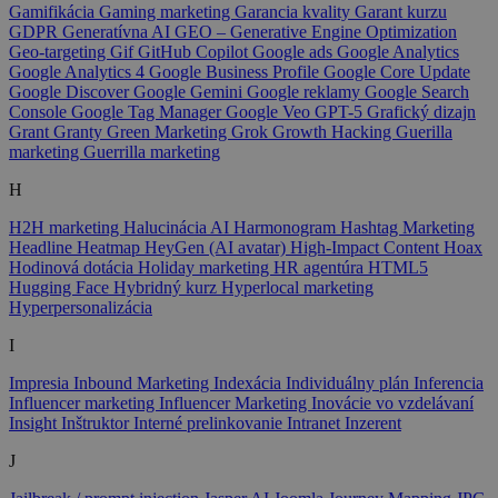
Gamifikácia
Gaming marketing
Garancia kvality
Garant kurzu
GDPR
Generatívna AI
GEO – Generative Engine Optimization
Geo-targeting
Gif
GitHub Copilot
Google ads
Google Analytics
Google Analytics 4
Google Business Profile
Google Core Update
Google Discover
Google Gemini
Google reklamy
Google Search
Console
Google Tag Manager
Google Veo
GPT-5
Grafický dizajn
Grant
Granty
Green Marketing
Grok
Growth Hacking
Guerilla
marketing
Guerrilla marketing
H
H2H marketing
Halucinácia AI
Harmonogram
Hashtag Marketing
Headline
Heatmap
HeyGen (AI avatar)
High-Impact Content
Hoax
Hodinová dotácia
Holiday marketing
HR agentúra
HTML5
Hugging Face
Hybridný kurz
Hyperlocal marketing
Hyperpersonalizácia
I
Impresia
Inbound Marketing
Indexácia
Individuálny plán
Inferencia
Influencer marketing
Influencer Marketing
Inovácie vo vzdelávaní
Insight
Inštruktor
Interné prelinkovanie
Intranet
Inzerent
J