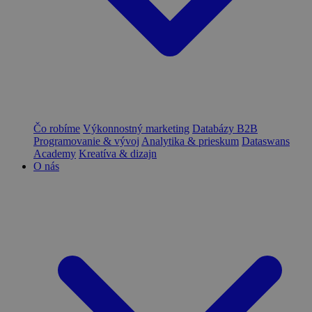
Čo robíme
Výkonnostný marketing
Databázy B2B
Programovanie & vývoj
Analytika & prieskum
Dataswans
Academy
Kreatíva & dizajn
O nás