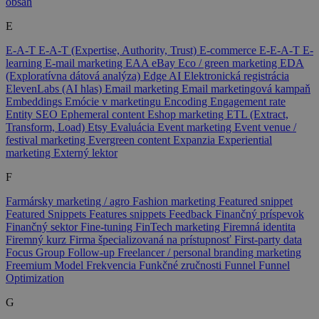
obsah
E
E-A-T
E-A-T (Expertise, Authority, Trust)
E-commerce
E-E-A-T
E-
learning
E-mail marketing
EAA
eBay
Eco / green marketing
EDA
(Exploratívna dátová analýza)
Edge AI
Elektronická registrácia
ElevenLabs (AI hlas)
Email marketing
Email marketingová kampaň
Embeddings
Emócie v marketingu
Encoding
Engagement rate
Entity SEO
Ephemeral content
Eshop marketing
ETL (Extract,
Transform, Load)
Etsy
Evaluácia
Event marketing
Event venue /
festival marketing
Evergreen content
Expanzia
Experiential
marketing
Externý lektor
F
Farmársky marketing / agro
Fashion marketing
Featured snippet
Featured Snippets
Features snippets
Feedback
Finančný príspevok
Finančný sektor
Fine-tuning
FinTech marketing
Firemná identita
Firemný kurz
Firma špecializovaná na prístupnosť
First-party data
Focus Group
Follow-up
Freelancer / personal branding marketing
Freemium Model
Frekvencia
Funkčné zručnosti
Funnel
Funnel
Optimization
G