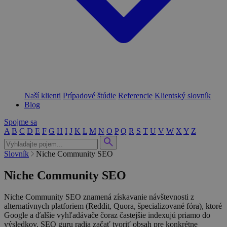
Naší klienti
Prípadové štúdie
Referencie
Klientský slovník
Blog
Spojme sa
A
B
C
D
E
F
G
H
I
J
K
L
M
N
O
P
Q
R
S
T
U
V
W
X
Y
Z
Slovník
Niche Community SEO
Niche Community SEO
Niche Community SEO znamená získavanie návštevnosti z
alternatívnych platforiem (Reddit, Quora, špecializované fóra), ktoré
Google a ďalšie vyhľadávače čoraz častejšie indexujú priamo do
výsledkov. SEO guru radia začať tvoriť obsah pre konkrétne