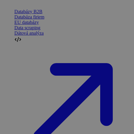
Databázy B2B
Databáza firiem
EU databázy
Data scraping
Dátová analýza