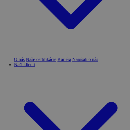
O nás
Naše certifikácie
Kariéra
Napísali o nás
Naší klienti