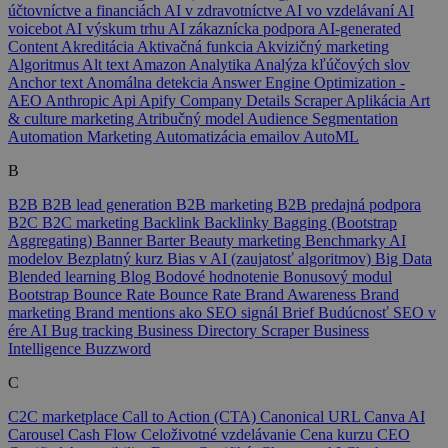
účtovníctve a financiách
AI v zdravotníctve
AI vo vzdelávaní
AI
voicebot
AI výskum trhu
AI zákaznícka podpora
AI-generated
Content
Akreditácia
Aktivačná funkcia
Akvizičný marketing
Algoritmus
Alt text
Amazon
Analytika
Analýza kľúčových slov
Anchor text
Anomálna detekcia
Answer Engine Optimization -
AEO
Anthropic
Api
Apify Company Details Scraper
Aplikácia
Art
& culture marketing
Atribučný model
Audience Segmentation
Automation Marketing
Automatizácia emailov
AutoML
B
B2B
B2B lead generation
B2B marketing
B2B predajná podpora
B2C
B2C marketing
Backlink
Backlinky
Bagging (Bootstrap
Aggregating)
Banner
Barter
Beauty marketing
Benchmarky AI
modelov
Bezplatný kurz
Bias v AI (zaujatosť algoritmov)
Big Data
Blended learning
Blog
Bodové hodnotenie
Bonusový modul
Bootstrap
Bounce Rate
Bounce Rate
Brand Awareness
Brand
marketing
Brand mentions ako SEO signál
Brief
Budúcnosť SEO v
ére AI
Bug tracking
Business Directory Scraper
Business
Intelligence
Buzzword
C
C2C marketplace
Call to Action (CTA)
Canonical URL
Canva AI
Carousel
Cash Flow
Celoživotné vzdelávanie
Cena kurzu
CEO